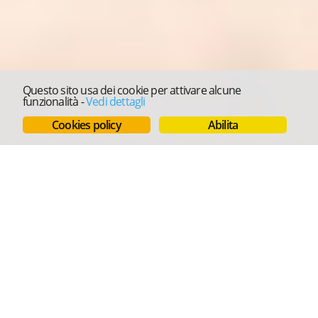
Questo sito usa dei cookie per attivare alcune
funzionalità
-
Vedi dettagli
Cookies policy
Abilita
Molteplici funzionalità, un'unica
piattaforma
GestiFIAIP è un sistema completo per la gestione di un'agenzia immobiliare:
un potente software gestionale per creare e gestire immobili, clienti, richieste,
vetrine, e molto altro, ma anche un'incredibile piattaforma MLS per
condividere i tuoi immobili con i colleghi per triplicare le potenzilità di
vendita. Ma non finisce qui. Scopri tutte le opzioni attivabili.