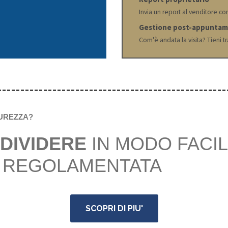
Invia un report al venditore con
Gestione post-appunta
Com'è andata la visita? Tieni tr
CUREZZA?
DIVIDERE
IN MODO FACIL
REGOLAMENTATA
SCOPRI DI PIU'