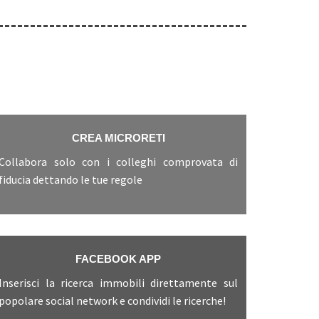
CREA MICRORETI
Collabora solo con i colleghi comprovata di
fiducia dettando le tue regole
FACEBOOK APP
Inserisci la ricerca immobili direttamente sul
popolare social network e condividi le ricerche!