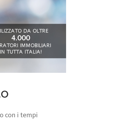
to
so con i tempi