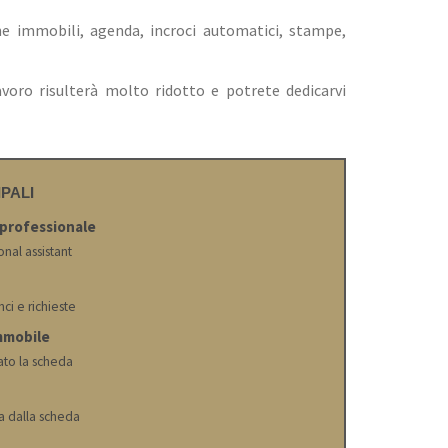
e immobili, agenda, incroci automatici, stampe,
voro risulterà molto ridotto e potrete dedicarvi
PALI
 professionale
onal assistant
ci e richieste
mmobile
zato la scheda
ita dalla scheda