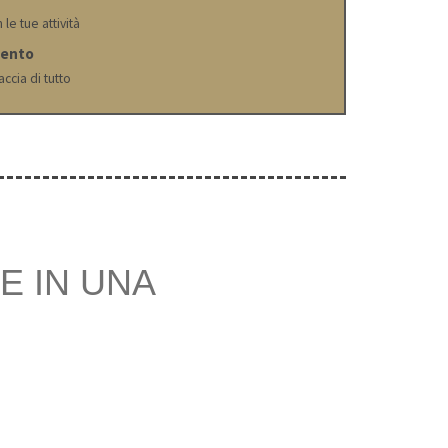
 le tue attività
mento
accia di tutto
E IN UNA