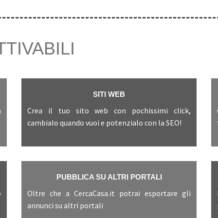
TTIVABILI
SITI WEB
n
Crea il tuo sito web con pochissimi click,
cambialo quando vuoi e potenzialo con la SEO!
PUBBLICA SU ALTRI PORTALI
o
Oltre che a CercaCasa.it potrai esportare gli
annunci su altri portali